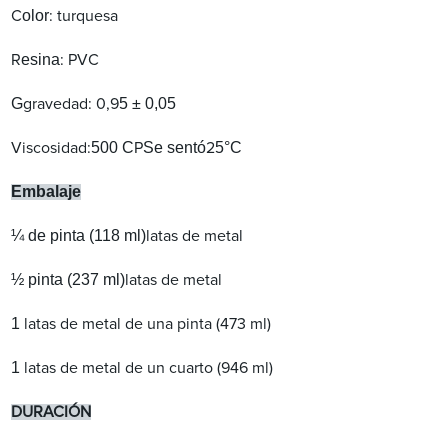
olor
C
: turquesa
esina
R
: PVC
G
5
± 0,0
5
gravedad: 0,9
500
C
Se sentó
5
°C
Viscosidad:
P
2
Embalaje
¼ de pinta (118 ml)
latas de metal
½ pinta (237 ml)
latas de metal
1
latas de metal de una pinta (473 ml)
1
latas de metal de un cuarto (946 ml)
DURACIÓN