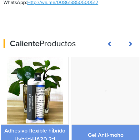
WhatsApp:
Http://wa.me/008618850500512
Caliente
Productos
Adhesivo flexible híbrido
Gel Anti-moho
Hybrid-HA20 2:1