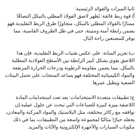
ثانيا.الميزات والفوائد الرئيسية:
أ) قوة ربط فائقة: يُظهر لاصق الفولاذ المطلي بالنيكل التصاقًا
ممتازًا بالفولاذ المطلي بالنيكل، متجاوزًا طرق الربط التقليدية.فهو
يضمن رابطة آمنة ومتينة، حتى في ظل الظروف القاسية، مما
يوفر للمصنعين راحة البال.
ب) تعزيز المتانة: على عكس تقنيات الربط التقليدية، فإن هذا
اللاصق يقوي بشكل كبير الرابطة بين الأسطح الفولاذية المطلية
بالنيكل، مما يضمن مقاومة الرطوبة ودرجات الحرارة المرتفعة
والمواد الكيميائية المختلفة.فهو يساعد المنتجات على تحمل البيئات
الصعبة ويطيل عمرها.
ج) تطبيقات متعددة الاستخدامات: يعد تعدد استخدامات المادة
اللاصقة ميزة كبيرة للصناعات التي تبحث عن حلول عملية.إن
توافقه مع ركائز مختلفة، مثل البلاستيك والمواد المركبة والمعادن،
يجعله خيارًا مثاليًا لمجموعة واسعة من التطبيقات، بما في ذلك
مكونات السيارات والأجهزة الإلكترونية والأثاث والمزيد.