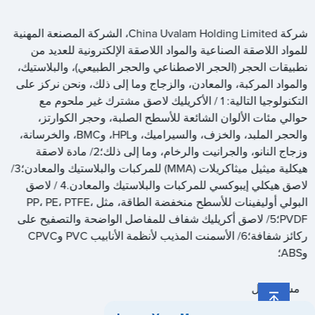
شركة China Uvalam Holding Limited، الشركة المصنعة المهنية
للمواد اللاصقة الصناعية والمواد اللاصقة الإلكترونية للعديد من
تطبيقات الحجر (الحجر الاصطناعي والحجر الطبيعي)، والبلاستيك،
والمواد المركبة، والمعادن، والزجاج وما إلى ذلك، ونحن نركز على
التكنولوجيا التالية: 1 / الأكريليك لاصق مشترك غير ملحوم مع
حوالي مئات الألوان الشائعة للأسطح الصلبة، وحجر الكوارتز،
والحجر الملبد، والخزف، والسيراميك، وHPL، وBMC، والخرسانة،
وزجاج النانو، والجرانيت والرخام، وما إلى ذلك؛2/ مادة لاصقة
هيكلية ميثيل ميثاكريلات (MMA) للمركبات والبلاستيك والمعادن؛3/
لاصق هيكلي إيبوكسي للمركبات والبلاستيك والمعادن.4 / لاصق
البولي أوليفينات للأسطح منخفضة الطاقة، مثل PP، PE، PTFE،
PVDF؛5/ لاصق أكريليك شفاف للمفاصل الواضحة والتصفيح على
ركائز شفافة؛6/ الأسمنت المذيب لأنظمة الأنابيب PVC وCPVC
وABS؛
مشاركة ل