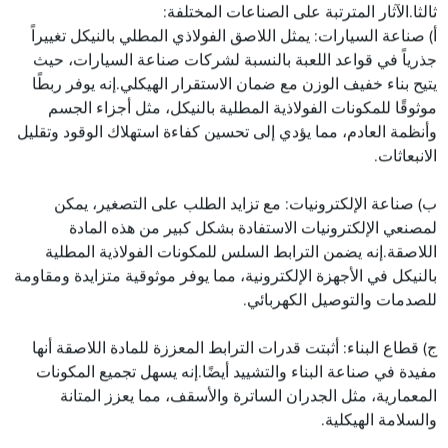
ثالثا.الآثار المترتبة على الصناعات المختلفة:
أ) صناعة السيارات: يمثل اللاصق الفولاذي المطلي بالنيكل تغييراً
جذرياً في قواعد اللعبة بالنسبة لشركات صناعة السيارات، حيث
يتيح بناء خفيف الوزن مع ضمان الاستقرار الهيكلي.إنه يوفر ربطًا
موثوقًا للمكونات الفولاذية المطلية بالنيكل، مثل أجزاء الجسم
وأنظمة العادم، مما يؤدي إلى تحسين كفاءة استهلاك الوقود وتقليل
الانبعاثات.
ب) صناعة الإلكترونيات: مع تزايد الطلب على التصغير، يمكن
لمصنعي الإلكترونيات الاستفادة بشكل كبير من هذه المادة
اللاصقة.إنه يضمن الترابط السلس للمكونات الفولاذية المطلية
بالنيكل في الأجهزة الإلكترونية، مما يوفر موثوقية متزايدة ومقاومة
للصدمات والتوصيل الكهربائي.
ج) قطاع البناء: أثبتت قدرات الترابط المعززة للمادة اللاصقة أنها
مفيدة في صناعة البناء والتشييد أيضًا.إنه يسهل تجميع المكونات
المعمارية، مثل الجدران الساترة والأسقف، مما يعزز المتانة
والسلامة الهيكلية.