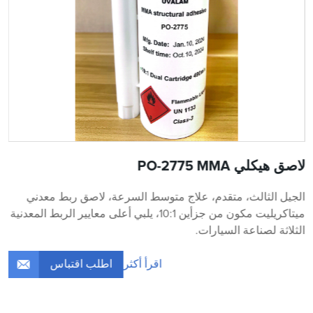
لاصق هيكلي PO-2775 MMA
الجيل الثالث، متقدم، علاج متوسط ​​السرعة، لاصق ربط معدني
ميتاكريليت مكون من جزأين 10:1، يلبي أعلى معايير الربط المعدنية
الثلاثة لصناعة السيارات.
اطلب اقتباس
اقرأ أكثر