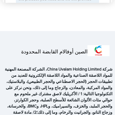
الصين أوفالام القابضة المحدودة
شركة China Uvalam Holding Limited، الشركة المصنعة المهنية
للمواد اللاصقة الصناعية والمواد اللاصقة الإلكترونية للعديد من
تطبيقات الحجر (الحجر الاصطناعي والحجر الطبيعي)، والبلاستيك،
والمواد المركبة، والمعادن، والزجاج وما إلى ذلك، ونحن نركز على
التكنولوجيا التالية: 1 / الأكريليك لاصق مشترك غير ملحوم مع
حوالي مئات الألوان الشائعة للأسطح الصلبة، وحجر الكوارتز،
والحجر الملبد، والخزف، والسيراميك، وHPL، وBMC، والخرسانة،
وزجاج النانو، والجرانيت والرخام، وما إلى ذلك؛2/ مادة لاصقة