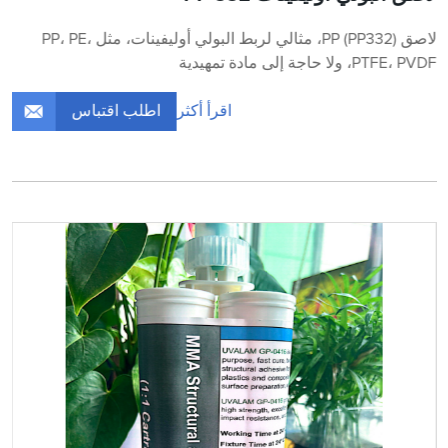
لاصق PP (PP332)، مثالي لربط البولي أوليفينات، مثل PP، PE،
PTFE، PVDF، ولا حاجة إلى مادة تمهيدية
اطلب اقتباس
اقرأ أكثر