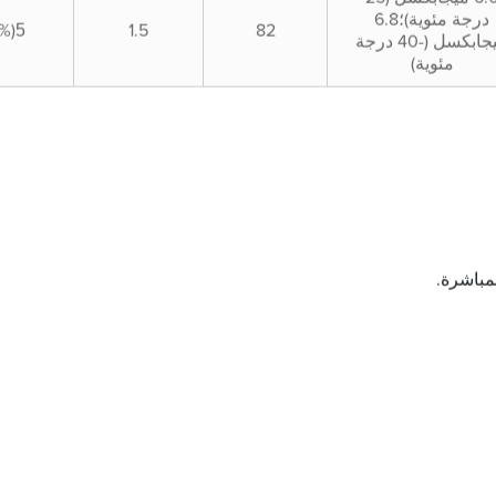
درجة مئوية)؛6.8
5
(%)
1.5
82
ميجابكسل (-40 درجة
مئوية)
مباشرة.