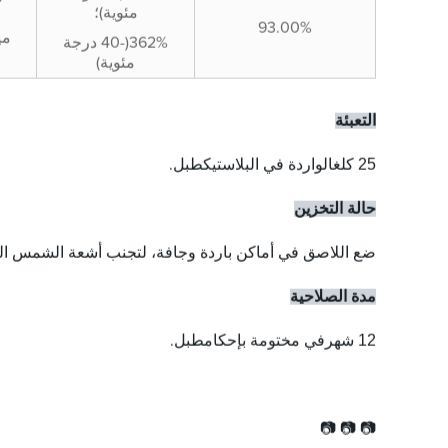
مئوية)؛
93.00%
362%(-40 درجة
مئوية)
التعبئة
25 كلغ
طبل
الواردة في البلاستيك
.
حالة التخزين
ضع اللاصق في أماكن باردة وجافة، لتجنب أشعة الشمس ال
مدة الصلاحية
12 شهر
طبل
في مختومة بإحكام
.
📷 📷 📷