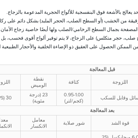
فسجية فئة M، يتم صفائح قشرة رقيقة من الخشب (أو السطح الصلب، الحجر الملبد) بشك
 المصفحة بجمال السطح الرخامي/الصلب ولها أيضًا خاصية زجاج الأمان.
، حجر متكلس) على الزجاج، لا يتم توفير ألواح أقوى فحسب، بل أيضًا أ
 الممكن الحصول على العقيق ذو الإضاءة الخلفية والأحجار الطبيعية ا
قبل المعالجة
نقطة
اللزوجة
كثافة
اللزو
الوميض
0.95-1.00
23 (درجة
3
ائل وقابل للسكب
0 (CPS)
(كجم/لتر)
مئوية)
بعد المعالجة
معامل
معد
قوة الشد
شور صلابة
الانكسار
الانكم
6.0 ميجابكسل (25