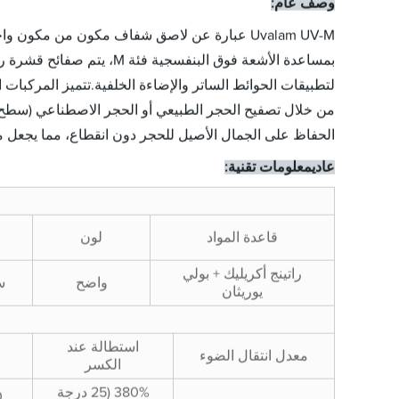
وصف عام:
Uvalam UV-M عبارة عن لاصق شفاف مكون من مكون واحد يعالج بالأشعة فوق البنفسجية للألواح الحجرية المدعومة بالزجاج.
بمساعدة الأشعة فوق البن
لتطبيقات الحوائط الساتر والإضاءة الخلفية.تتميز المركبات
من خلال تصفيح الحجر الطبيعي أو الحجر الاصطناعي (سطح صلب
الحفاظ على الجمال الأصيل للحجر دون انقطاع، مما يجعل من
معلومات تقنية
عادي
:
قاعدة المواد
لون
راتينج أكريليك + بولي
واضح
س
يوريثان
استطالة عند
معدل انتقال الضوء
الكسر
380% (25 درجة