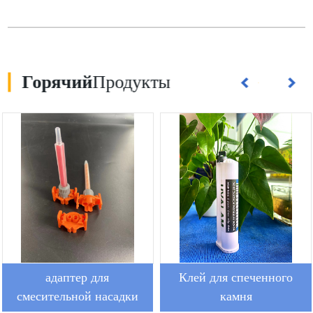
Горячий
Продукты
адаптер для
Клей для спеченного
смесительной насадки
камня