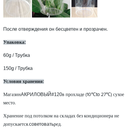
После отверждения он бесцветен и прозрачен.
:
Упаковка
60
g
/ Трубка
150
g
/ Трубка
Условия хранения:
АКРИЛОВЫЙ#120
℃
to
℃
Магазин
в прохладе (10
27
) сухое
место.
Хранение под потолком на складах без кондиционера не
советовать
допускается.
ред.