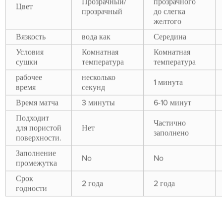
Прозрачный/
прозрачного
Цвет
прозрачный
до слегка
желтого
Вязкость
вода как
Середина
Условия
Комнатная
Комнатная
сушки
температура
температура
рабочее
несколько
1 минута
время
секунд
Время матча
3 минуты
6-10 минут
Подходит
Частично
для пористой
Нет
заполнено
поверхности.
Заполнение
No
No
промежутка
Срок
2 года
2 года
годности