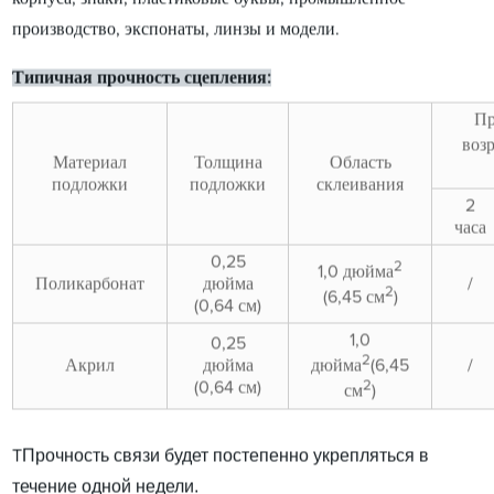
производство, экспонаты, линзы и модели.
Типичная прочность сцепления:
Пр
воз
Материал
Толщина
Область
подложки
подложки
склеивания
2
часа
0,25
2
1,0 дюйма
Поликарбонат
дюйма
/
2
(6,45 см
)
(0,64 см)
1,0
0,25
2
Акрил
дюйма
/
дюйма
(6,45
2
(0,64 см)
см
)
Прочность связи будет постепенно укрепляться в
T
течение одной недели.