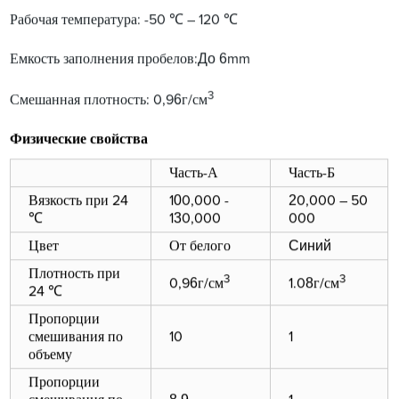
Рабочая температура: -50 ℃ – 120 ℃
До 6
Емкость заполнения пробелов:
mm
3
6
Смешанная плотность: 0,9
г/см
Физические свойства
Часть-А
Часть-Б
0
2
Вязкость при 24
1
0,000 -
0,000 – 50
3
℃
1
0,000
000
Синий
Цвет
От белого
Плотность при
3
3
6
8
0,9
г/см
1.0
г/см
24 ℃
Пропорции
смешивания по
10
1
объему
Пропорции