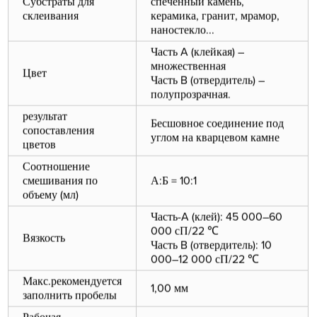
Субстраты для
спеченный камень,
склеивания
керамика, гранит, мрамор,
наностекло...
Часть A (клейкая) –
множественная
Цвет
Часть B (отвердитель) –
полупрозрачная.
результат
Бесшовное соединение под
сопоставления
углом на кварцевом камне
цветов
Соотношение
смешивания по
А:Б = 10:1
объему (мл)
Часть-A (клей): 45 000–60
000 сП/22 ℃
Вязкость
Часть B (отвердитель): 10
000–12 000 сП/22 ℃
Макс.рекомендуется
1,00 мм
заполнить пробелы