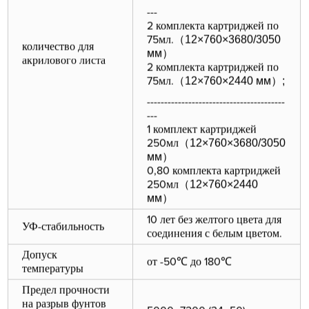
---
2 комплекта картриджей по
（
12×760×3680/3050
75мл.
количество для
мм
）
акрилового листа
2 комплекта картриджей по
（
12×760×2440 мм
）
;
75мл.
----------------------------------------
---
1 комплект картриджей
（
12×760×3680/3050
250мл
мм
）
0,80 комплекта картриджей
（
12×760×2440
250мл
мм
）
10 лет без желтого цвета для
УФ-стабильность
соединения с белым цветом.
Допуск
от -50℃ до 180℃
температуры
Предел прочности
на разрыв фунтов