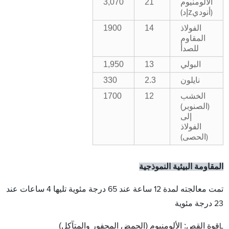
3,070
21
الألومنيوم
z
(أنودي
إد)
1900
14
الفولاذ
المقاوم
للصدأ
1,95
0
13
البولي
33
0
2.3
نايلون
1700
12
الخشب
(الصنوبر)
إلى
الفولاذ
(الحصى)
المقاومة البيئية النموذجية
تمت معالجته لمدة 12 ساعة عند 65 درجة مئوية تليها 4 ساعات عند
23 درجة مئوية
قوة القص: الألومنيوم (الحمض المحفور والمتآكل)
L