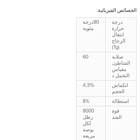
الخصائص الفيزيائية:
90
درجة
درجة
مئوية
حرارة
انتقال
الزجاج
(Tg)
60
صلابة
,
الشاطئ
مقياس
التحمل د
انكماش
4.3%
الحجم
8
استطالة
%
8000
قوة
رطل
الشد
لكل
بوصة
مربعة