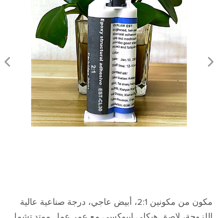
مكون من مكونين 2:1، أبيض عاجي، درجة صناعية عالية
اللزوجة، لاصق هيكلي إيبوكسي مع عمر عمل ممتد.تشمل