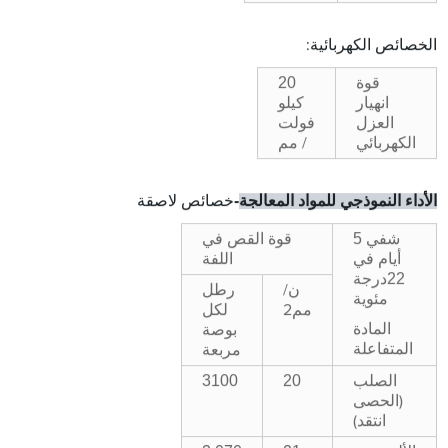
الخصائص الكهربائية:
20
قوة
انهيار
كيلو
العزل
فولت
الكهربائي
/ مم
-
الأداء النموذجي للمواد المعالجة
خصائص لاصقة
شفي 5
قوة القص في
أيام في
اللفة
22
درجة
رطل
ن/
مئوية
لكل
مم2
المادة
بوصة
المتفاعلة
مربعة
3100
20
الصلب
(الحصى
انتقد)