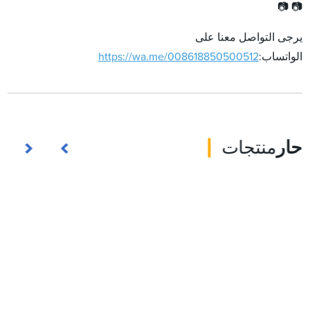
📷 📷
يرجى التواصل معنا على
الواتساب:
https://wa.me/008618850500512
حار
منتجات