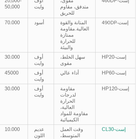
إست-460DP
مقوى،
أوف
20,000-
متدفق، مقاوم
وايت
50,000
للحريق
أسود
70.000
إست-490DP
المتانة والقوة
العالية.مقاومة
ممتازة
للحرارة
والبيئة
إست-HP20
سهل الخلط،
أوف
30.000
مقوى
وايت
إست-HP60
أداء عالي
أوف
45000
وايت
إست-HP120
مقاومة
أوف
30.000
لدرجات
وايت
الحرارة
العالية،
مقاومة للمواد
الكيميائية
إست-CL30
وقت العمل
10.000
عديم
المتوسط،
اللون