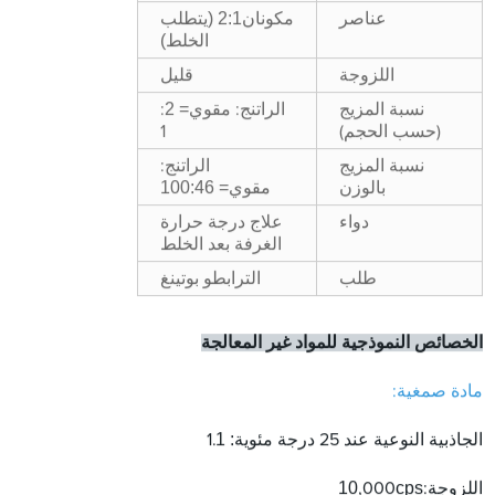
(
2
:1
عناصر
مكونان
يتطلب
)
الخلط
قليل
اللزوجة
2
=
نسبة المزيج
الراتنج: مقوي
:
(حسب الحجم)
1
نسبة المزيج
الراتنج:
100:46
=
بالوزن
مقوي
دواء
علاج درجة حرارة
الغرفة بعد الخلط
و بوتينغ
طلب
الترابط
الخصائص النموذجية للمواد غير المعالجة
مادة صمغية:
1
:
الجاذبية النوعية عند 25 درجة مئوية
1.
10
cps
اللزوجة:
,000