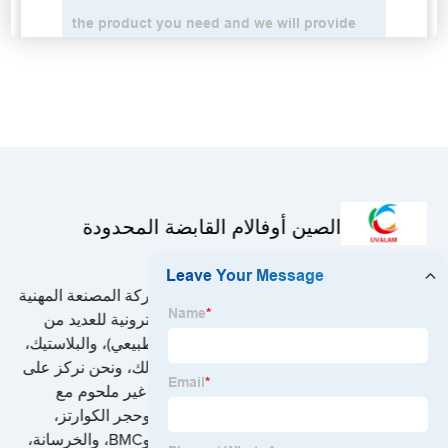
الصين أوفالام القابضة المحدودة
شركة China Uvalam Holding Limited، الشركة المصنعة المهنية
للمواد اللاصقة الصناعية والمواد اللاصقة الإلكترونية للعديد من
تطبيقات الحجر (الحجر الاصطناعي والحجر الطبيعي)، والبلاستيك،
والمواد المركبة، والمعادن، والزجاج وما إلى ذلك، ونحن نركز على
التكنولوجيا التالية: 1 / الأكريليك لاصق مشترك غير ملحوم مع
حوالي مئات الألوان الشائعة للأسطح الصلبة، وحجر الكوارتز،
والحجر الملبد، والخزف، والسيراميك، وHPL، وBMC، والخرسانة،