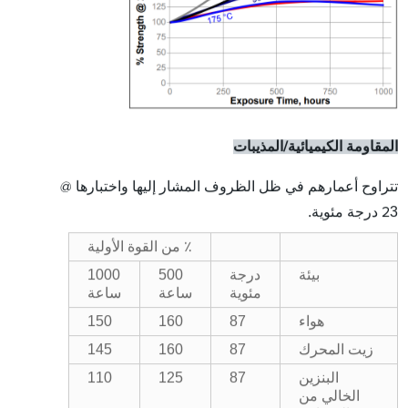
المقاومة الكيميائية/المذيبات
تتراوح أعمارهم في ظل الظروف المشار إليها واختبارها @
3
درجة مئوية.
2
٪ من القوة الأولية
بيئة
درجة
500
1000
مئوية
ساعة
ساعة
هواء
87
160
150
زيت المحرك
87
160
145
البنزين
87
125
110
الخالي من