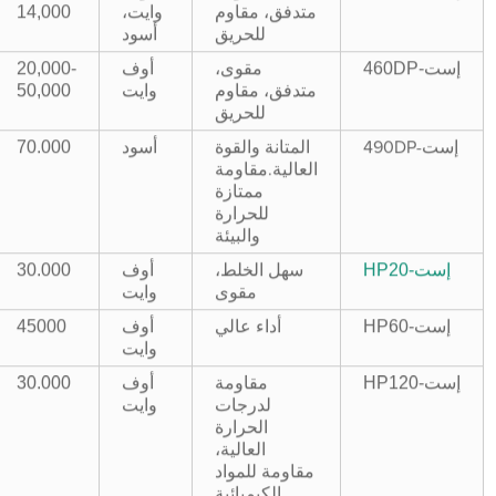
متدفق، مقاوم
وايت،
14,000
للحريق
أسود
إست-460DP
مقوى،
أوف
20,000-
متدفق، مقاوم
وايت
50,000
للحريق
أسود
70.000
إست-490DP
المتانة والقوة
العالية.مقاومة
ممتازة
للحرارة
والبيئة
إست-HP20
سهل الخلط،
أوف
30.000
مقوى
وايت
إست-HP60
أداء عالي
أوف
45000
وايت
إست-HP120
مقاومة
أوف
30.000
لدرجات
وايت
الحرارة
العالية،
مقاومة للمواد
الكيميائية