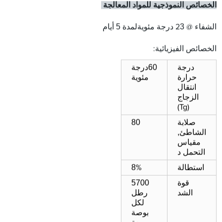
الخصائص النموذجية للمواد المعالجة
3
درجة مئوية
لمدة 5 أيام
الشفاء @ 2
الخصائص الفيزيائية:
60
درجة
درجة
مئوية
حرارة
انتقال
الزجاج
(Tg)
80
صلابة
,
الشاطئ
مقياس
التحمل د
8
استطالة
%
5700
قوة
رطل
الشد
لكل
بوصة