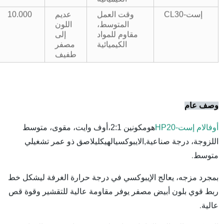
إست-CL30
وقت العمل
عديم
10.000
المتوسط،
اللون
مقاوم للمواد
إلى
الكيميائية
مصفر
طفيف
وصف عام
أوفالام
إست-HP20
مكونين 2:1،
هو
أوف وايت، مقوى، متوسط ​​
,
الهيكلي
اللزوجة، درجة صناعية
الايبوكسي
لاصق ذو عمر تشغيلي
متوسط.
بمجرد مزجه، يعالج الإيبوكسي في درجة حرارة الغرفة ليشكل خط
ربط قوي بلون أبيض مصفر يوفر مقاومة عالية للتقشير وقوة قص
عالية.