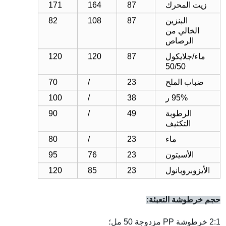
زيت المحرك
87
164
171
البنزين
87
108
82
الخالي من
الرصاص
ماء/جلايكول
87
120
120
50/50
ضباب الملح
3
2
/
70
95% ر
38
/
100
الرطوبة
49
/
90
التكثيف
ماء
3
2
/
80
الأسيتون
3
2
76
95
الأيزوبروبانول
3
2
85
120
حجم خرطوشة التعبئة:
2:1 خرطوشة PP مزدوجة 50 مل؛