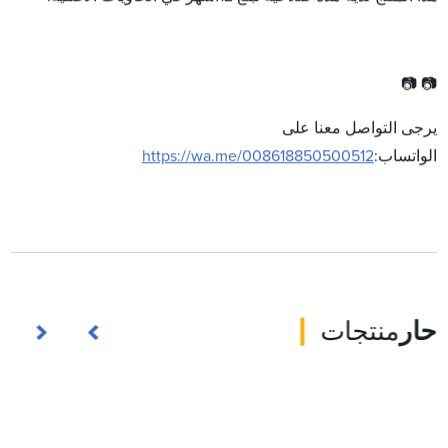
📷 📷
يرجى التواصل معنا على
الواتساب:
https://wa.me/008618850500512
حار
منتجات