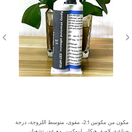
مكون من مكونين 2:1، مقوى، متوسط ​​اللزوجة، درجة
صناعية، لاصق هيكلي إيبوكسي مع عمر تشغيلي