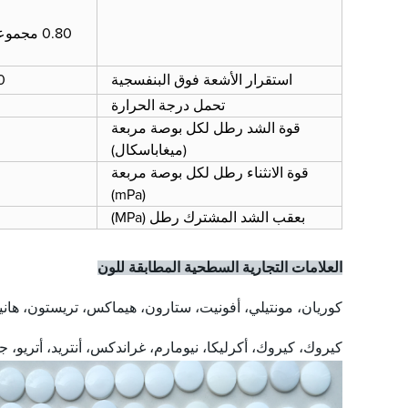
استقرار الأشعة فوق البنفسجية
10 سنوات غير صفر
تحمل درجة الحرارة
قوة الشد رطل لكل بوصة مربعة
(ميغاباسكال)
قوة الانثناء رطل لكل بوصة مربعة
(mPa)
بعقب الشد المشترك رطل (MPa)
العلامات التجارية السطحية المطابقة للون
كوريان، مونتيلي، أفونيت، ستارون، هيماكس، تريستون، هانيك
كيروك، كيروك، أكرليكا، نيومارم، غراندكس، أنتريد، أتريو، جي