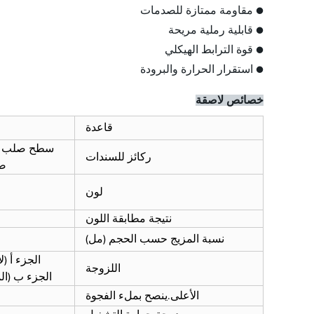
● مقاومة ممتازة للصدمات
● قابلية رملية مريحة
● قوة الترابط الهيكلي
● استقرار الحرارة والبرودة
خصائص لاصقة
قاعدة
سطح صلب من
ركائز للسندات
صل
لون
نتيجة مطابقة اللون
نسبة المزيج حسب الحجم (مل)
الجزء أ (لاصق): 45,000 - ,000
اللزوجة
الجزء ب (المصلب): 10,000 -000
الأعلى.ينصح بملء الفجوة