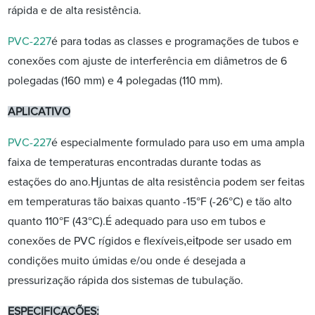
rápida e de alta resistência.
PVC-227
é para todas as classes e programações de tubos e
conexões com ajuste de interferência em diâmetros de 6
polegadas (160 mm) e 4 polegadas (110 mm).
APLICATIVO
PVC-227
é especialmente formulado para uso em uma ampla
faixa de temperaturas encontradas durante todas as
H
estações do ano.
juntas de alta resistência podem ser feitas
°
°
em temperaturas tão baixas quanto -15
F (-26
C) e tão alto
°
°
quanto 110
F (43
C).É adequado para uso em tubos e
,
it
conexões de PVC rígidos e flexíveis
e
pode ser usado em
condições muito úmidas e/ou onde é desejada a
pressurização rápida dos sistemas de tubulação.
ESPECIFICAÇÕES: