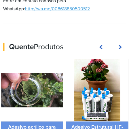
Entre em contato conosco pelo
WhatsApp:
http://wa.me/008618850500512
Quente
Produtos
Adesivo acrílico para
Adesivo Estrutural HF-