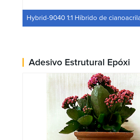
Hybrid-9040 1:1 Híbrido de cianoacril
Adesivo Estrutural Epóxi