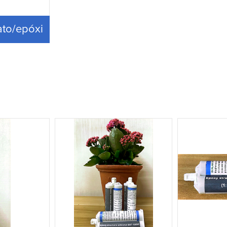
ato/epóxi