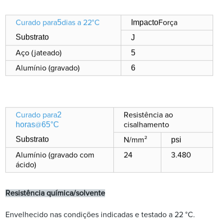
5
Impacto
Curado para
dias a 22°C
Força
Substrato
J
5
Aço (jateado)
6
Alumínio (gravado)
2
Curado para
Resistência ao
horas
65
°C
@
cisalhamento
Substrato
psi
N/mm²
Alumínio (gravado com
24
3.480
ácido)
Resistência química/solvente
Envelhecido nas condições indicadas e testado a 22 °C.