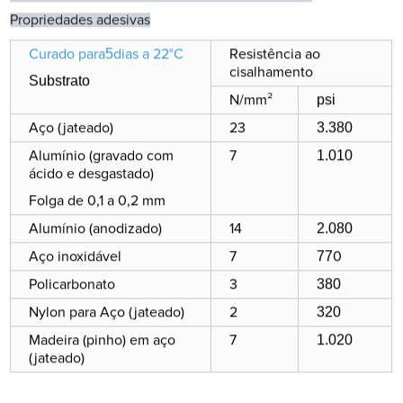
Propriedades adesivas
5
Curado para
dias a 22°C
Resistência ao
cisalhamento
Substrato
psi
N/mm²
3.380
Aço (jateado)
23
1.010
Alumínio (gravado com
7
ácido e desgastado)
Folga de 0,1 a 0,2 mm
2.080
Alumínio (anodizado)
14
77
Aço inoxidável
7
0
3
8
0
Policarbonato
3
3
2
0
Nylon para Aço (jateado)
2
1.020
Madeira (pinho) em aço
7
(jateado)