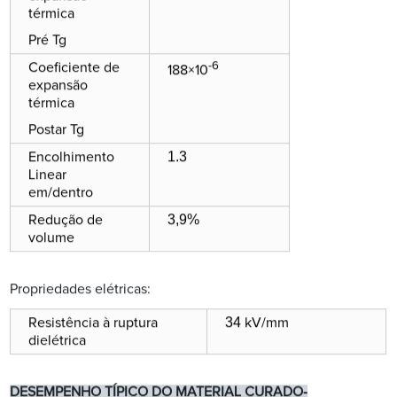
térmica
Pré Tg
-6
Coeficiente de
188×10
expansão
térmica
Postar Tg
1.3
Encolhimento
Linear
em/dentro
3,9%
Redução de
volume
Propriedades elétricas:
34
Resistência à ruptura
kV/mm
dielétrica
-
DESEMPENHO TÍPICO DO MATERIAL CURADO