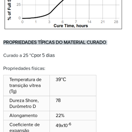
PROPRIEDADES TÍPICAS DO MATERIAL CURADO
por 5 dias
Curado a 25 °C
Propriedades físicas:
9
°C
Temperatura de
3
transição vítrea
(Tg)
,
8
Dureza Shore
7
Durômetro D
Alongamento
22%
-6
Coeficiente de
49x10
expansão