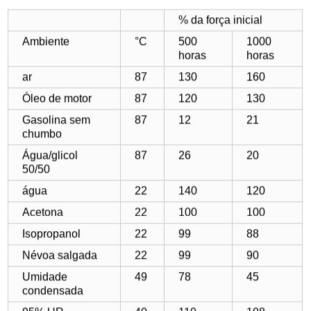
% da força inicial
Ambiente
°C
500
1000
horas
horas
ar
87
1
30
160
Óleo de motor
87
120
130
Gasolina sem
87
12
21
chumbo
Água/glicol
87
26
20
50/50
água
22
140
120
Acetona
22
100
100
Isopropanol
22
99
88
Névoa salgada
22
99
90
Umidade
49
78
45
condensada