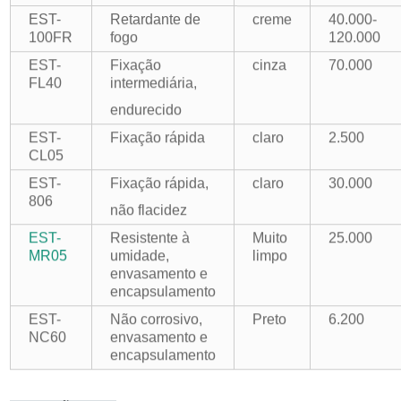
EST-
Retardante de
creme
40.000-
100FR
fogo
120.000
EST-
Fixação
cinza
70.000
FL40
intermediária,
endurecido
EST-
Fixação rápida
claro
2.500
CL05
EST-
Fixação rápida,
claro
30.000
806
não flacidez
EST-
Resistente à
Muito
25.000
MR05
umidade,
limpo
envasamento e
encapsulamento
EST-
Não corrosivo,
Preto
6.200
NC60
envasamento e
encapsulamento