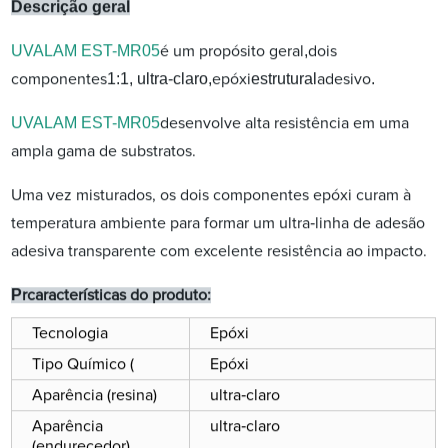
Descrição geral
UVALAM EST
-MR05
,
é um propósito geral
dois
1:1, ultra-claro,
estrutural
.
componentes
epóxi
adesivo
UVALAM EST
-MR05
desenvolve alta resistência em uma
ampla gama de substratos.
Uma vez misturados, os dois componentes epóxi curam à
-
temperatura ambiente para formar um ultra
linha de adesão
adesiva transparente com excelente resistência ao impacto.
P
r
características do produto:
Tecnologia
Epóxi
Tipo Químico (
Epóxi
-
Aparência (resina)
ultra
claro
-
Aparência
ultra
claro
(endurecedor)