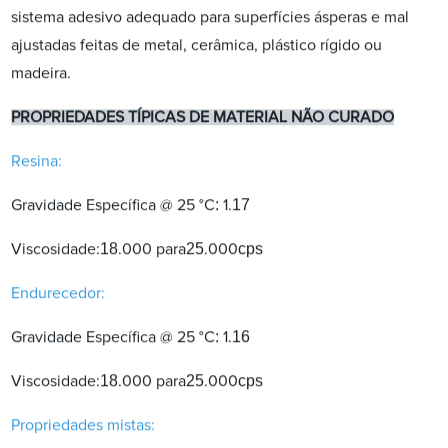
sistema adesivo adequado para superfícies ásperas e mal
ajustadas feitas de metal, cerâmica, plástico rígido ou
madeira.
PROPRIEDADES TÍPICAS DE MATERIAL NÃO CURADO
Resina:
:
17
Gravidade Específica @ 25 °C
1.
18
25
cps
Viscosidade:
.000 para
.000
Endurecedor:
:
1
6
Gravidade Específica @ 25 °C
1.
18
25
cps
Viscosidade:
.000 para
.000
Propriedades mistas: