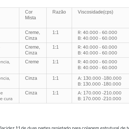
Cor
Razão
Viscosidade
(cps)
Mista
Creme,
1:1
R: 40.000 - 60.000
Cinza
B: 40.000 - 60.000
Creme,
1:1
e
R: 40.000 - 60.000
Cinza
B: 40.000 - 60.000
Creme
1:1
ência,
R: 40.000 - 60.000
B: 40.000 - 60.000
Cinza
1:1
13
18
ência,
A:
0.000 -
0.000
13
18
B:
0.000 -
0.000
Cinza
1:1
17
21
de
A:
0.000 -
0.000
17
21
e cura
B:
0.000 -
0.000
flacidez 1:1 de duas partes projetado para colagem estrutural de 