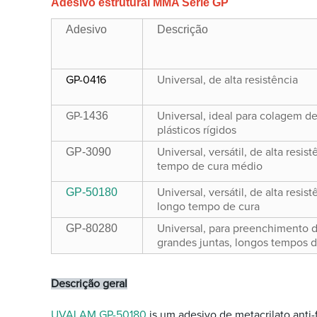
Adesivo estrutural MMA Série GP
Adesivo
Descrição
GP-0416
Universal, de alta resistência
1436
GP-
Universal, ideal para colagem d
plásticos rígidos
GP-3090
Universal, versátil, de alta resist
tempo de cura médio
GP-50180
Universal, versátil, de alta resist
longo tempo de cura
GP-80280
Universal, para preenchimento 
grandes juntas, longos tempos d
Descrição geral
UVALAM GP-50180
is
um adesivo de metacrilato anti-