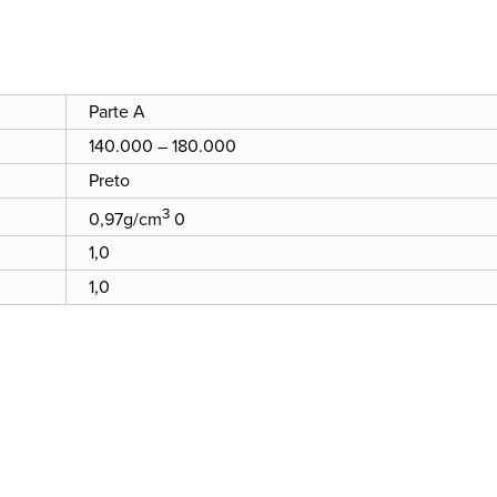
Parte A
140.000 – 180.000
Preto
3
0,97g/cm
0
1,0
1,0