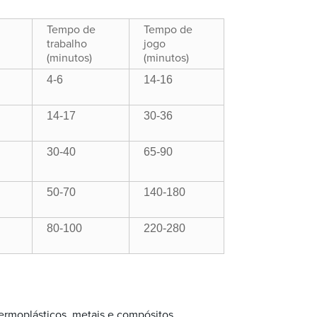
Tempo de
Tempo de
trabalho
jogo
(minutos)
(minutos)
4-6
14-16
14-17
30-36
30-40
65-90
50-70
140-180
80-100
220-280
termoplásticos, metais e compósitos.