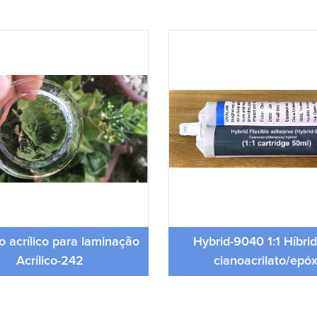
o acrílico para laminação
Hybrid-9040 1:1 Híbri
Acrílico-242
cianoacrilato/epóx