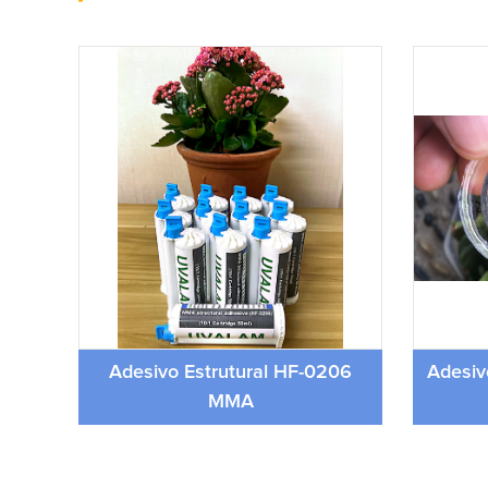
nte
Adesivo Estrutural HF-0206
Adesiv
MMA