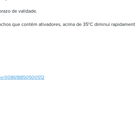
prazo de validade.
uchos que contêm ativadores, acima de 35°C diminui rapidamente
.me/008618850500512