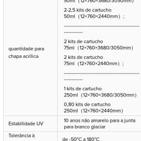
50ml（12×760×3680/3050mm）
2-2,5 kits de cartucho
50ml（12×760×2440mm）;
------------------------------------------------
------------
2 kits de cartucho
75ml（12×760×3680/3050mm）
quantidade para
chapa acrílica
2 kits de cartucho
75ml（12×760×2440mm）;
------------------------------------------------
------------
1 kits de cartucho
250ml（12×760×3680/3050mm）
0,80 kits de cartucho
250ml（12×760×2440mm）
10 anos não amarelo para a junta
Estabilidade UV
para branco glaciar
Tolerância à
de -50°C a 180°C