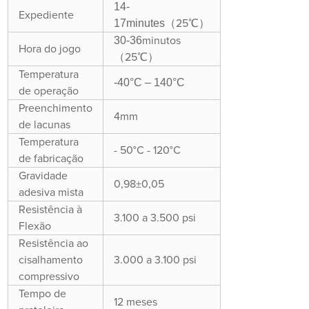
14-
Expediente
17
min
utes
（25℃）
30-36
minutos
Hora do jogo
（25℃）
Temperatura
-40°C – 140°C
de operação
Preenchimento
4mm
de lacunas
Temperatura
- 50°C - 120°C
de fabricação
Gravidade
0,98±0,05
adesiva mista
Resistência à
3.100 a 3.500 psi
Flexão
Resistência ao
cisalhamento
3.000 a 3.100 psi
compressivo
Tempo de
12 meses