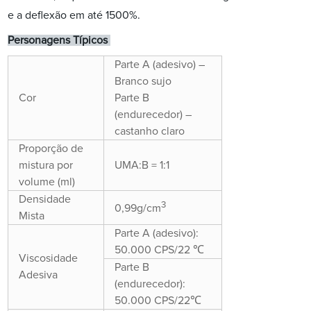
e a deflexão em até 1500%.
Personagens Típicos
Parte A (adesivo) –
Branco sujo
Cor
Parte B
(endurecedor) –
castanho claro
Proporção de
mistura por
UMA:B = 1:1
volume (ml)
Densidade
3
0,99g/cm
Mista
Parte A (adesivo):
50.000 CPS/22 ℃
Viscosidade
Parte B
Adesiva
(endurecedor):
50.000 CPS/22℃