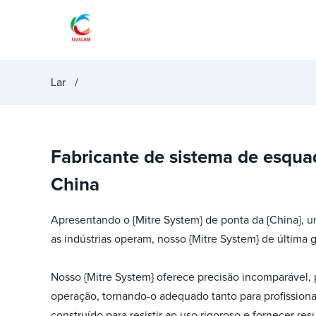
Lar
Fabricante de sistema de esquad
China
Apresentando o {Mitre System} de ponta da {China}, u
as indústrias operam, nosso {Mitre System} de última
Nosso {Mitre System} oferece precisão incomparável, 
operação, tornando-o adequado tanto para profissiona
construído para resistir ao uso rigoroso e fornecer res